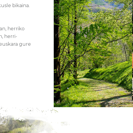
usle bikaina.
an, herriko
, herri-
i euskara gure