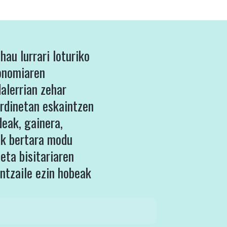
hau lurrari loturiko
ronomiaren
dalerrian zehar
rdinetan eskaintzen
deak, gainera,
ik bertara modu
eta bisitariaren
ntzaile ezin hobeak