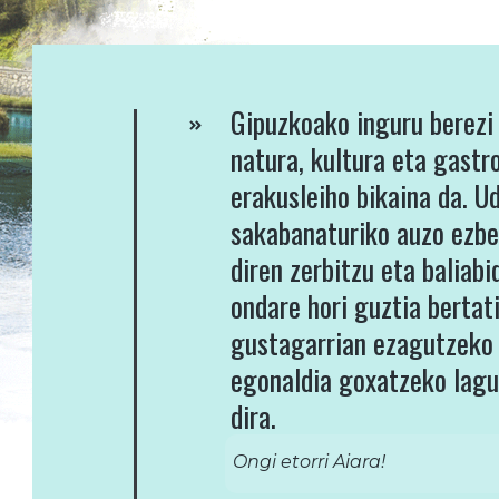
Gipuzkoako inguru berezi 
natura, kultura eta gast
erakusleiho bikaina da. U
sakabanaturiko auzo ezbe
diren zerbitzu eta baliabi
ondare hori guztia bertat
gustagarrian ezagutzeko 
egonaldia goxatzeko lagu
dira.
Ongi etorri Aiara!