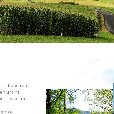
ezin-hobea da.
en urdina,
intzinako lur
Herriko