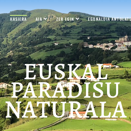
HASIERA
AIA
ZER EGIN
EGONALDIA ANTOLAT
EUSKAL
PARADISU
NATURALA