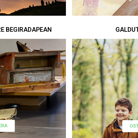
RE BEGIRADAPEAN
GALDUT
ERA
OST