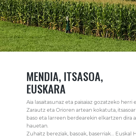
MENDIA, ITSASOA,
EUSKARA
Aia lasaitasunaz eta paisaiaz gozatzeko herri 
Zarautz eta Orioren artean kokatuta, itsasoar
baso eta larreen berdearekin elkartzen dira a
hauetan.
Zuhaitz bereziak, basoak, baserriak… Euskal 