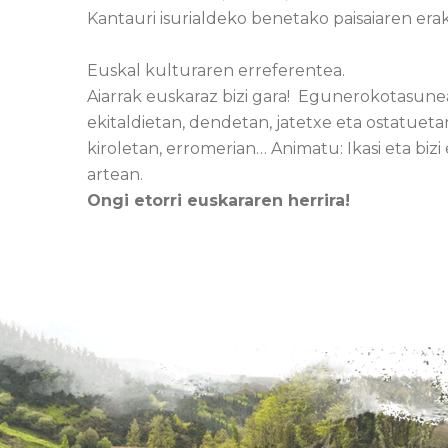
Kantauri isurialdeko benetako paisaiaren erak
Euskal kulturaren erreferentea.
Aiarrak euskaraz bizi gara! Egunerokotasune
ekitaldietan, dendetan, jatetxe eta ostatuetan
kiroletan, erromerian… Animatu: Ikasi eta biz
artean.
Ongi etorri euskararen herrira!