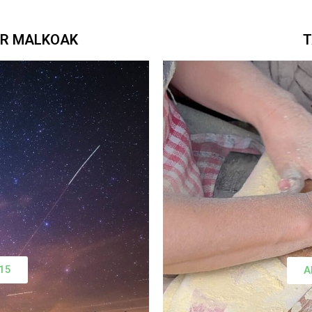
AR MALKOAK
T
15
A