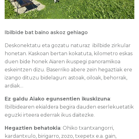
Ibilbide bat baino askoz gehiago
Deskonektatu eta gozatu naturaz ibilbide zirkular
honetan. Kaskoan bertan kokatuta, kilometro eskas
duen bide honek Aiaren ikuspegi panoramikoa
eskeintzen dizu. Baserriko abere zein hegaztiak ere
izango dituzu bidelagun: astoak, oiloak, behorrak,
ardiak…
Ez galdu Aiako egunsentien ikuskizuna
:
Ibilbidearen ekialdera begira dauden eserlekuetatik
eguzki irteera ederrak ikus daitezke.
Hegaztien behatokia
: Ohiko txantxangorri,
kardantxulo, birigarro, zozo, txepetx e.a. gain,