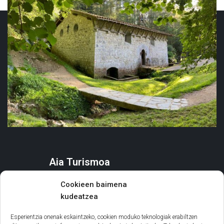
Aia Turismoa
AIA
Cookieen baimena
ZER EGIN
kudeatzea
EGONALDIA ANTOLATU
AGENDA ETA EKITALDIAK
Esperientzia onenak eskaintzeko, cookien moduko teknologiak erabiltzen