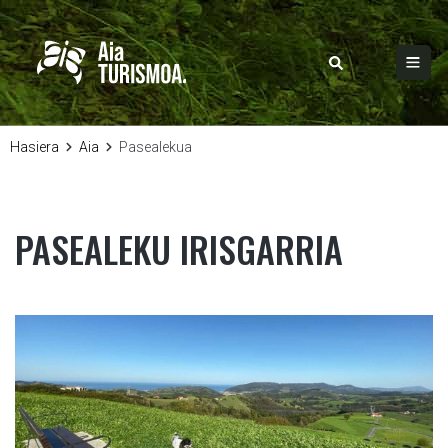
Hasiera
Aia
Pasealekua
PASEALEKU IRISGARRIA