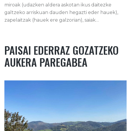
miroak (udazken aldera askotan ikus daitezke
galtzeko arriskuan dauden hegazti eder hauek),
zapelaitzak (hauek ere galzorian), saiak…
PAISAI EDERRAZ GOZATZEKO
AUKERA PAREGABEA