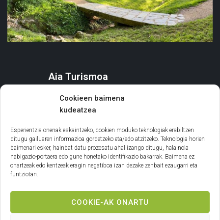
Aia Turismoa
AIA
Cookieen baimena
ZER EGIN
kudeatzea
EGONALDIA ANTOLATU
AGENDA ETA EKITALDIAK
Esperientzia onenak eskaintzeko, cookien moduko teknologiak erabiltzen
ditugu gailuaren informazioa gordetzeko eta/edo atzitzeko. Teknologia horien
baimenari esker, hainbat datu prozesatu ahal izango ditugu, hala nola
Informazio orokorra
nabigazio-portaera edo gune honetako identifikazio bakarrak. Baimena ez
onartzeak edo kentzeak eragin negatiboa izan dezake zenbait ezaugarri eta
LEGE INFORMAZIOA
funtziotan.
COOKIE POLITIKA
COOKIE-AK ONARTU