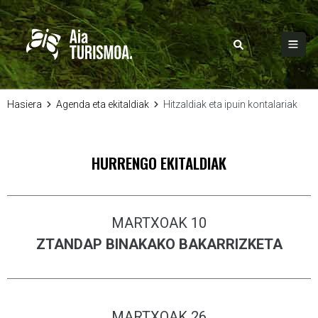
Hasiera
Agenda eta ekitaldiak
Hitzaldiak eta ipuin kontalariak
HURRENGO EKITALDIAK
MARTXOAK 10
ZTANDAP BINAKAKO BAKARRIZKETA
MARTXOAK 26