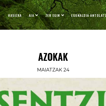
HASIERA
AIA
ZER EGIN
EGONALDIA ANTOLAT
AZOKAK
MAIATZAK 24