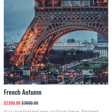
French Autumn
$2300.00
$3600.00
If you love food and wine, you’ll love France. The bread