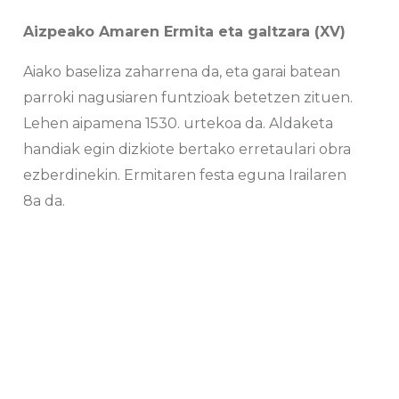
Aizpeako Amaren Ermita eta galtzara (XV)
Aiako baseliza zaharrena da, eta garai batean
parroki nagusiaren funtzioak betetzen zituen.
Lehen aipamena 1530. urtekoa da. Aldaketa
handiak egin dizkiote bertako erretaulari obra
ezberdinekin. Ermitaren festa eguna Irailaren
8a da.