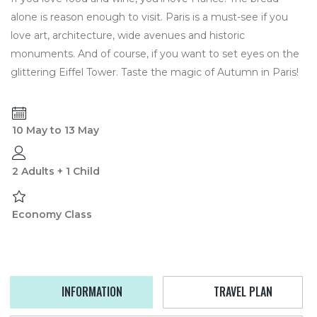
alone is reason enough to visit. Paris is a must-see if you
love art, architecture, wide avenues and historic
monuments. And of course, if you want to set eyes on the
glittering Eiffel Tower. Taste the magic of Autumn in Paris!
10 May to 13 May
2 Adults + 1 Child
Economy Class
INFORMATION
TRAVEL PLAN