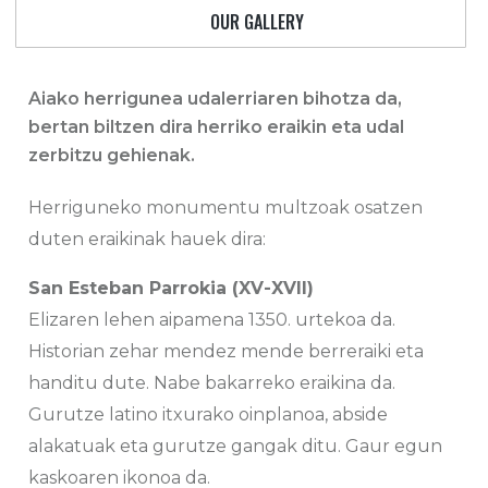
OUR GALLERY
Aiako herrigunea udalerriaren bihotza da,
bertan biltzen dira herriko eraikin eta udal
zerbitzu gehienak.​
Herriguneko monumentu multzoak osatzen
duten eraikinak hauek dira:
San Esteban Parrokia (XV-XVII)
Elizaren lehen aipamena 1350. urtekoa da.
Historian zehar mendez mende berreraiki eta
handitu dute. Nabe bakarreko eraikina da.
Gurutze latino itxurako oinplanoa, abside
alakatuak eta gurutze gangak ditu. Gaur egun
kaskoaren ikonoa da.