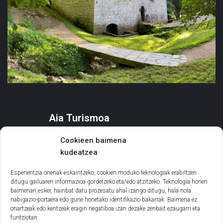
Aia Turismoa
AIA
Cookieen baimena
ZER EGIN
kudeatzea
EGONALDIA ANTOLATU
AGENDA ETA EKITALDIAK
Esperientzia onenak eskaintzeko, cookien moduko teknologiak erabiltzen
ditugu gailuaren informazioa gordetzeko eta/edo atzitzeko. Teknologia horien
baimenari esker, hainbat datu prozesatu ahal izango ditugu, hala nola
Informazio orokorra
nabigazio-portaera edo gune honetako identifikazio bakarrak. Baimena ez
onartzeak edo kentzeak eragin negatiboa izan dezake zenbait ezaugarri eta
LEGE INFORMAZIOA
funtziotan.