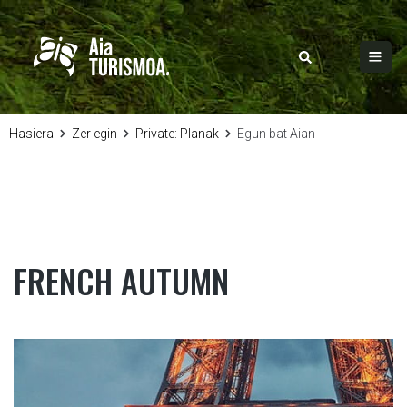
Hasiera
Zer egin
Private: Planak
Egun bat Aian
FRENCH AUTUMN