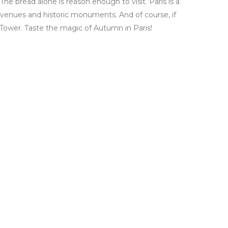
 The bread alone is reason enough to visit. Paris is a
 avenues and historic monuments. And of course, if
l Tower. Taste the magic of Autumn in Paris!