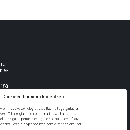
ATU
DIAK
rra
Cookieen baimena kudeatzea
okien moduko teknologiak erabiltzen ditugu gailuaren
zeko. Teknologia horien baimenari esker, hainbat datu
ola nabigazio-portaera edo gune honetako identifikazio
kentzeak eragin negatiboa izan dezake zenbait ezaugarri