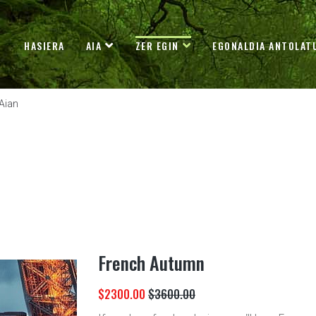
HASIERA
AIA
ZER EGIN
EGONALDIA ANTOLAT
Aian
French Autumn
$2300.00
$3600.00