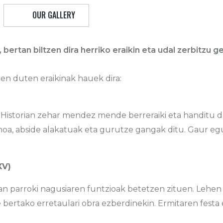
OUR GALLERY
bertan biltzen dira herriko eraikin eta udal zerbitzu ge
 duten eraikinak hauek dira:
. Historian zehar mendez mende berreraiki eta handitu 
lanoa, abside alakatuak eta gurutze gangak ditu. Gaur e
XV)
tean parroki nagusiaren funtzioak betetzen zituen. Lehe
 bertako erretaulari obra ezberdinekin. Ermitaren festa 