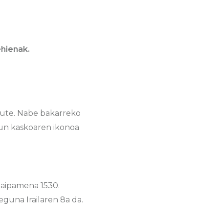
hienak.​
dute. Nabe bakarreko
gun kaskoaren ikonoa
n aipamena 1530.
eguna Irailaren 8a da.