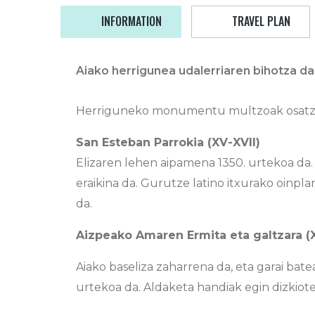
INFORMATION
TRAVEL PLAN
Aiako herrigunea udalerriaren bihotza da, 
Herriguneko monumentu multzoak osatzen
San Esteban Parrokia (XV-XVII)
Elizaren lehen aipamena 1350. urtekoa da
eraikina da. Gurutze latino itxurako oinp
da.
Aizpeako Amaren Ermita eta galtzara (
Aiako baseliza zaharrena da, eta garai ba
urtekoa da. Aldaketa handiak egin dizkiote