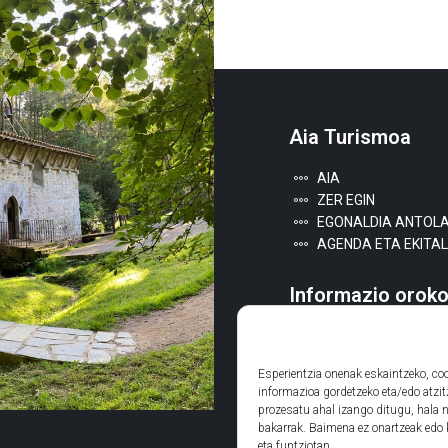
Aia Turismoa
AIA
ZER EGIN
EGONALDIA ANTOL
AGENDA ETA EKITAL
Informazio oroko
LEGE INFORMAZIOA
COOKIE POLITIKA
Esperientzia onenak eskaintzeko, co
informazioa gordetzeko eta/edo atzit
prozesatu ahal izango ditugu, hala n
bakarrak. Baimena ez onartzeak edo 
eta funtziotan.