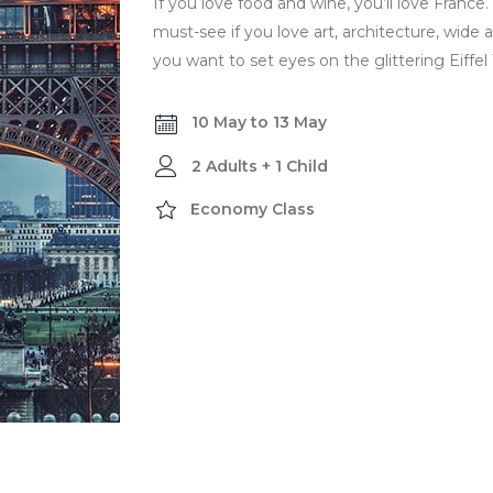
If you love food and wine, you’ll love France.
must-see if you love art, architecture, wide
you want to set eyes on the glittering Eiffe
10 May to 13 May
2 Adults + 1 Child
Economy Class