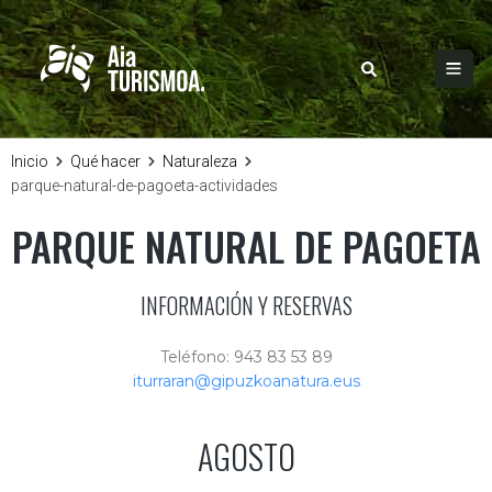
Inicio
Qué hacer
Naturaleza
parque-natural-de-pagoeta-actividades
PARQUE NATURAL DE PAGOETA
INFORMACIÓN Y RESERVAS
Teléfono: 943 83 53 89
iturraran@gipuzkoanatura.eus
AGOSTO