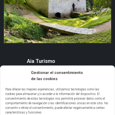
Aia Turismo
AIA
Gestionar el consentimiento
QUÉ HACER
de las cookies
ORGANIZA TU ESTANCIA
AGENDA Y EVENTOS
Para ofrecer las mejores experiencias, utilizamos tecnologías como las
cookies para almacenar y/o acceder a la información del dispositivo. El
consentimiento de estas tecnologías nos permitirá procesar datos como el
Información general
comportamiento de navegación o las identificaciones únicas en este sitio. No
consentir o retirar el consentimiento, puede afectar negativamente a ciertas
INFORMACIÓN LEGAL
características y funciones.