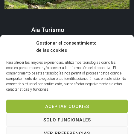
Aia Turismo
AIA
Gestionar el consentimiento
QUÉ HACER
de las cookies
ORGANIZA TU ESTANCIA
AGENDA Y EVENTOS
Para ofrecer las mejores experiencias, utilizamos tecnologías como las
cookies para almacenar y/o acceder a la información del dispositivo. El
consentimiento de estas tecnologías nos permitirá procesar datos como el
Información general
comportamiento de navegación o las identificaciones únicas en este sitio. No
consentir o retirar el consentimiento, puede afectar negativamente a ciertas
INFORMACIÓN LEGAL
características y funciones.
POLÍTICA DE COOKIES
ACEPTAR COOKIES
SOLO FUNCIONALES
VER PREFERENCIAS