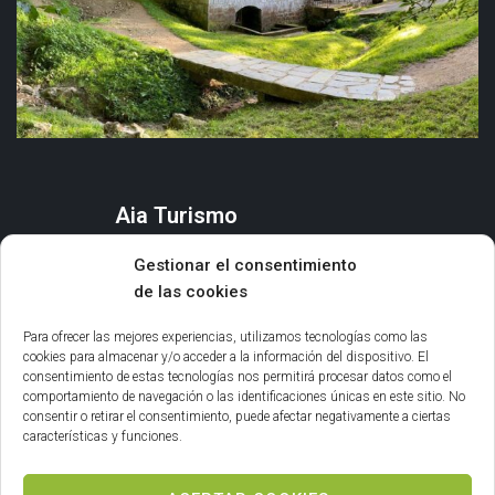
Aia Turismo
AIA
Gestionar el consentimiento
QUÉ HACER
de las cookies
ORGANIZA TU ESTANCIA
AGENDA Y EVENTOS
Para ofrecer las mejores experiencias, utilizamos tecnologías como las
cookies para almacenar y/o acceder a la información del dispositivo. El
consentimiento de estas tecnologías nos permitirá procesar datos como el
Información general
comportamiento de navegación o las identificaciones únicas en este sitio. No
consentir o retirar el consentimiento, puede afectar negativamente a ciertas
INFORMACIÓN LEGAL
características y funciones.
POLÍTICA DE COOKIES