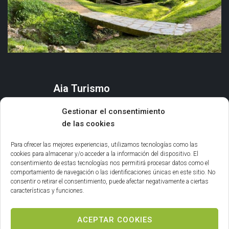
Aia Turismo
AIA
Gestionar el consentimiento
QUÉ HACER
de las cookies
ORGANIZA TU ESTANCIA
AGENDA Y EVENTOS
Para ofrecer las mejores experiencias, utilizamos tecnologías como las
cookies para almacenar y/o acceder a la información del dispositivo. El
consentimiento de estas tecnologías nos permitirá procesar datos como el
Información general
comportamiento de navegación o las identificaciones únicas en este sitio. No
consentir o retirar el consentimiento, puede afectar negativamente a ciertas
INFORMACIÓN LEGAL
características y funciones.
POLÍTICA DE COOKIES
ACEPTAR COOKIES