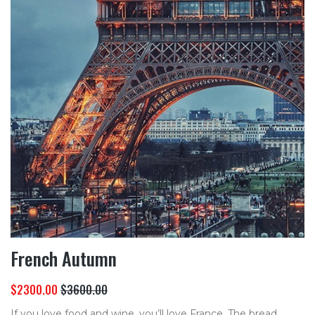
French Autumn
$2300.00
$3600.00
If you love food and wine, you’ll love France. The bread