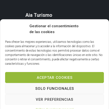
Aia Turismo
AIA
Gestionar el consentimiento
QUÉ HACER
de las cookies
ORGANIZA TU ESTANCIA
AGENDA Y EVENTOS
Para ofrecer las mejores experiencias, utilizamos tecnologías como las
cookies para almacenar y/o acceder a la información del dispositivo. El
consentimiento de estas tecnologías nos permitirá procesar datos como el
Información general
comportamiento de navegación o las identificaciones únicas en este sitio. No
consentir o retirar el consentimiento, puede afectar negativamente a ciertas
INFORMACIÓN LEGAL
características y funciones.
POLÍTICA DE COOKIES
ACEPTAR COOKIES
SOLO FUNCIONALES
VER PREFERENCIAS