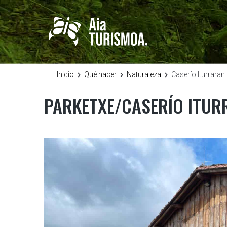
Inicio
Qué hacer
Naturaleza
Caserío Iturraran
PARKETXE/CASERÍO ITU