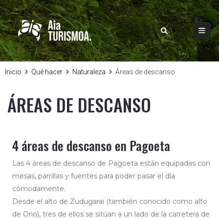
Inicio
Qué hacer
Naturaleza
Áreas de descanso
ÁREAS DE DESCANSO
4 áreas de descanso en Pagoeta
Las 4 áreas de descanso de Pagoeta están equipadas con
mesas, parrillas y fuentes para poder pasar el día
cómodamente.
Desde el alto de Zudugarai (también conocido como alto
de Orio), tres de ellos se sitúan a un lado de la carretera de