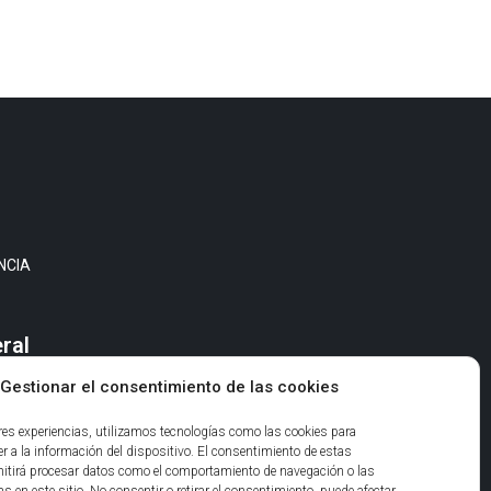
NCIA
S
ral
Gestionar el consentimiento de las cookies
L
ES
ores experiencias, utilizamos tecnologías como las cookies para
r a la información del dispositivo. El consentimiento de estas
itirá procesar datos como el comportamiento de navegación o las