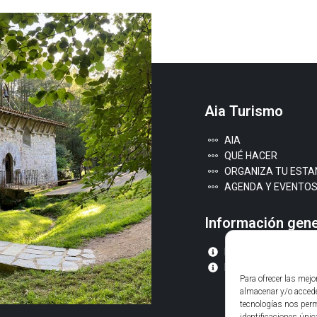
Aia Turismo
AIA
QUÉ HACER
ORGANIZA TU ESTA
AGENDA Y EVENTO
Información gene
INFORMACIÓN LEGA
POLÍTICA DE COOKI
Para ofrecer las mej
almacenar y/o accede
tecnologías nos perm