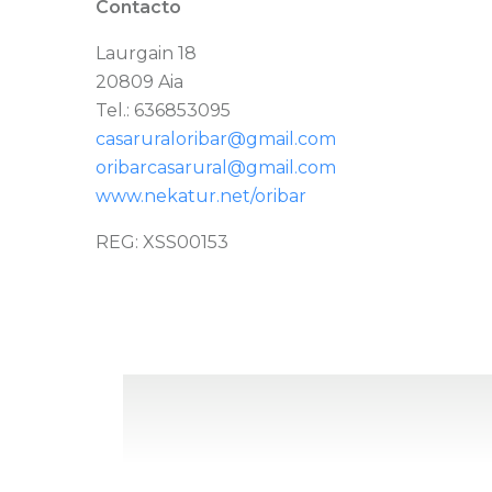
Contacto
Laurgain 18
20809 Aia
Tel.: 636853095
casaruraloribar@gmail.com
oribarcasarural@gmail.com
www.nekatur.net/oribar
REG: XSS00153