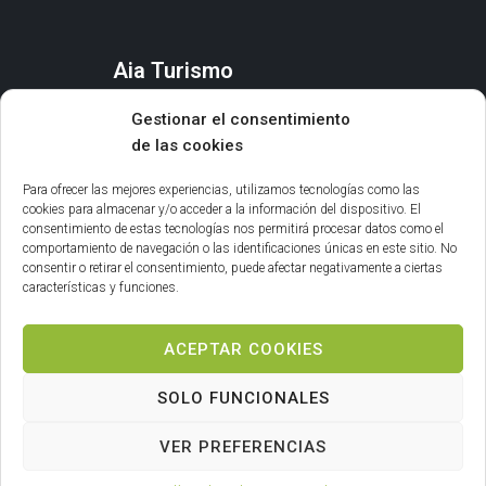
Aia Turismo
AIA
Gestionar el consentimiento
QUÉ HACER
de las cookies
ORGANIZA TU ESTANCIA
AGENDA Y EVENTOS
Para ofrecer las mejores experiencias, utilizamos tecnologías como las
cookies para almacenar y/o acceder a la información del dispositivo. El
consentimiento de estas tecnologías nos permitirá procesar datos como el
Información general
comportamiento de navegación o las identificaciones únicas en este sitio. No
consentir o retirar el consentimiento, puede afectar negativamente a ciertas
INFORMACIÓN LEGAL
características y funciones.
POLÍTICA DE COOKIES
ACEPTAR COOKIES
SOLO FUNCIONALES
VER PREFERENCIAS