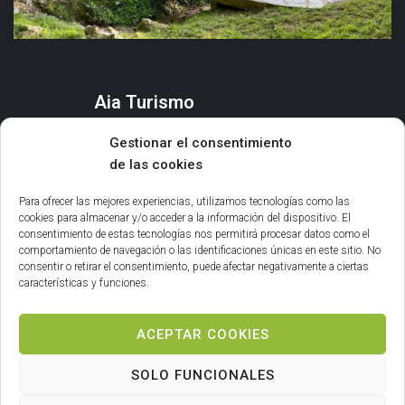
Aia Turismo
AIA
Gestionar el consentimiento
QUÉ HACER
de las cookies
ORGANIZA TU ESTANCIA
AGENDA Y EVENTOS
Para ofrecer las mejores experiencias, utilizamos tecnologías como las
cookies para almacenar y/o acceder a la información del dispositivo. El
consentimiento de estas tecnologías nos permitirá procesar datos como el
Información general
comportamiento de navegación o las identificaciones únicas en este sitio. No
consentir o retirar el consentimiento, puede afectar negativamente a ciertas
INFORMACIÓN LEGAL
características y funciones.
POLÍTICA DE COOKIES
ACEPTAR COOKIES
SOLO FUNCIONALES