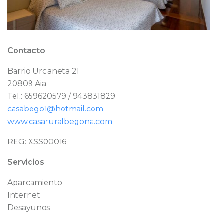
Contacto
Barrio Urdaneta 21
20809 Aia
Tel.: 659620579 / 943831829
casabego1@hotmail.com
www.casaruralbegona.com
REG: XSS00016
Servicios
Aparcamiento
Internet
Desayunos