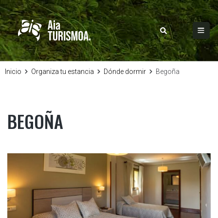
Inicio
Organiza tu estancia
Dónde dormir
Begoña
BEGOÑA