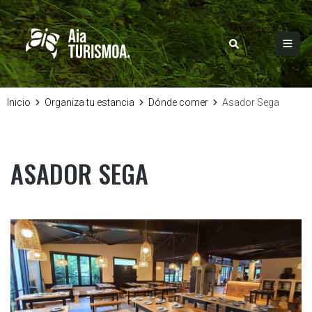
Inicio
Organiza tu estancia
Dónde comer
Asador Sega
ASADOR SEGA