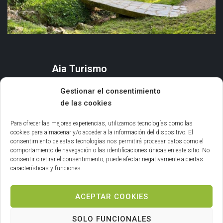
Aia Turismo
AIA
Gestionar el consentimiento
QUÉ HACER
de las cookies
ORGANIZA TU ESTANCIA
AGENDA Y EVENTOS
Para ofrecer las mejores experiencias, utilizamos tecnologías como las
cookies para almacenar y/o acceder a la información del dispositivo. El
consentimiento de estas tecnologías nos permitirá procesar datos como el
Información general
comportamiento de navegación o las identificaciones únicas en este sitio. No
consentir o retirar el consentimiento, puede afectar negativamente a ciertas
INFORMACIÓN LEGAL
características y funciones.
POLÍTICA DE COOKIES
ACEPTAR COOKIES
SOLO FUNCIONALES