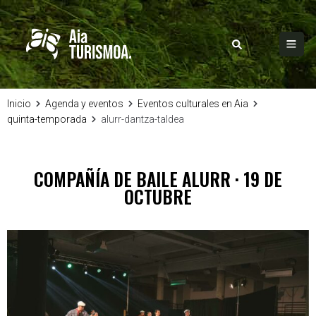
Inicio
Agenda y eventos
Eventos culturales en Aia
quinta-temporada
alurr-dantza-taldea
COMPAÑÍA DE BAILE ALURR · 19 DE
OCTUBRE