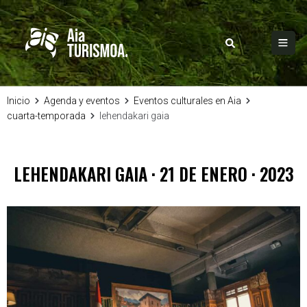
Inicio
Agenda y eventos
Eventos culturales en Aia
cuarta-temporada
lehendakari gaia
LEHENDAKARI GAIA · 21 DE ENERO · 2023