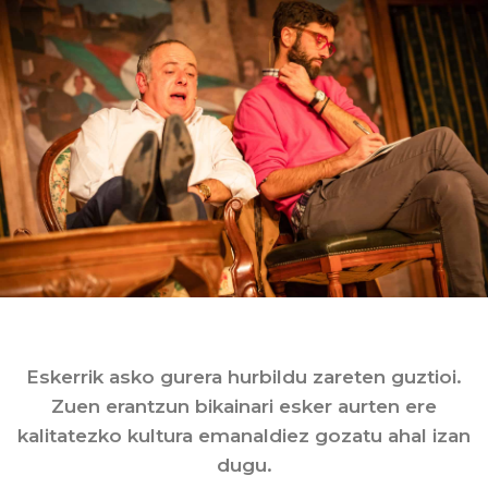
Eskerrik asko gurera hurbildu zareten guztioi.
Zuen erantzun bikainari esker aurten ere
kalitatezko kultura emanaldiez gozatu ahal izan
dugu.