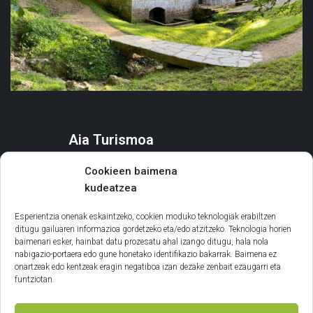
Aia Turismoa
AIA
Cookieen baimena
ZER EGIN
kudeatzea
EGONALDIA ANTOLATU
AGENDA ETA EKITALDIAK
Esperientzia onenak eskaintzeko, cookien moduko teknologiak erabiltzen
ditugu gailuaren informazioa gordetzeko eta/edo atzitzeko. Teknologia horien
baimenari esker, hainbat datu prozesatu ahal izango ditugu, hala nola
Informazio orokorra
nabigazio-portaera edo gune honetako identifikazio bakarrak. Baimena ez
onartzeak edo kentzeak eragin negatiboa izan dezake zenbait ezaugarri eta
LEGE INFORMAZIOA
funtziotan.
COOKIE POLITIKA