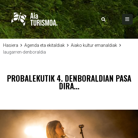
Hasiera
Agenda eta ekitaldiak
Aiako kultur emanaldiak
laugarren-denboraldia
PROBALEKUTIK 4. DENBORALDIAN PASA
DIRA...