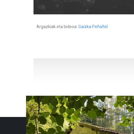
Argazkiak eta bideoa:
Gaizka Peñafiel