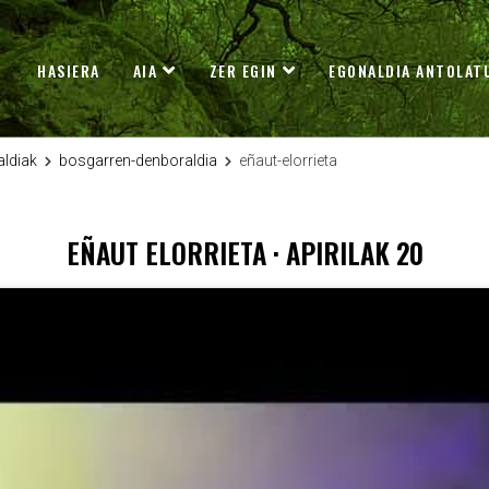
HASIERA
AIA
ZER EGIN
EGONALDIA ANTOLAT
aldiak
bosgarren-denboraldia
eñaut-elorrieta
EÑAUT ELORRIETA · APIRILAK 20