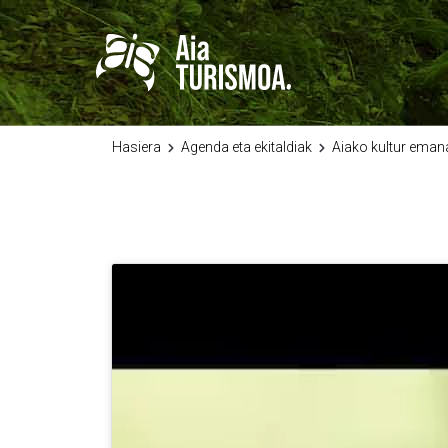
Hasiera
Agenda eta ekitaldiak
Aiako kultur eman