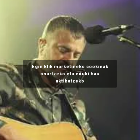
Egin klik marketineko cookieak
onartzeko eta eduki hau
aktibatzeko